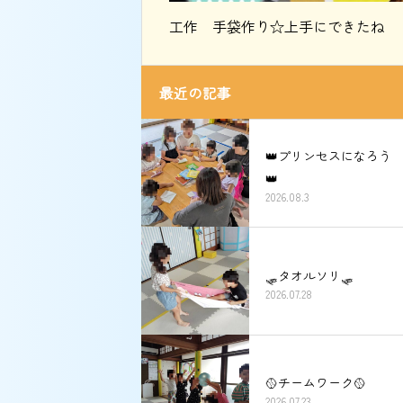
工作 手袋作り☆上手にできたね
最近の記事
👑プリンセスになろう
👑
2026.08.3
🛷タオルソリ🛷
2026.07.28
🥎チームワーク🥎
2026.07.23