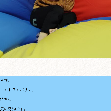
ろび、
ーントランポリン、
持ち♡
人気の活動です。