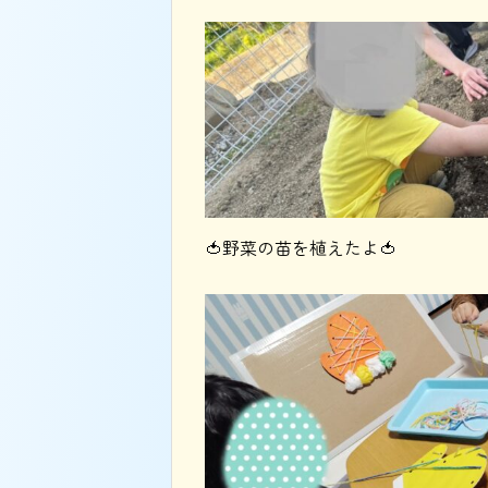
🍅野菜の苗を植えたよ🍅