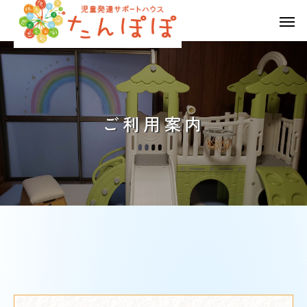
ご
利
用
案
内