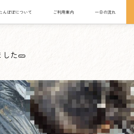
たんぽぽについて
ご利用案内
一日の流れ
野菜を植えました🥒
した🥒