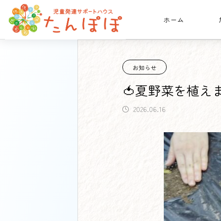
ホーム
たんぽぽ日記
お知らせ
🍅夏
お知らせ
🍅夏野菜を植えま
2026.06.16