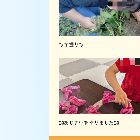
🍠芋掘り🍠
👐あじさいを作りました👐